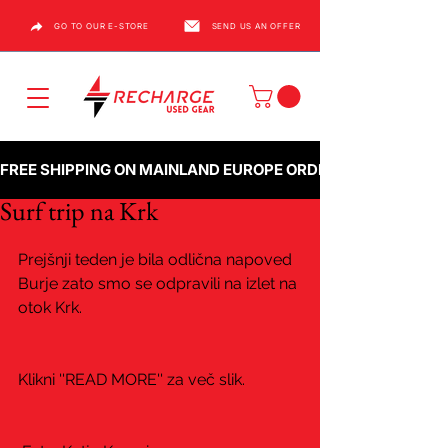
GO TO OUR E-STORE
SEND US AN OFFER
FREE SHIPPING ON MAINLAND EUROPE ORDERS OVER €1000
Surf trip na Krk
Prejšnji teden je bila odlična napoved 
Burje zato smo se odpravili na izlet na 
otok Krk.  
Klikni ''READ MORE'' za več slik. 